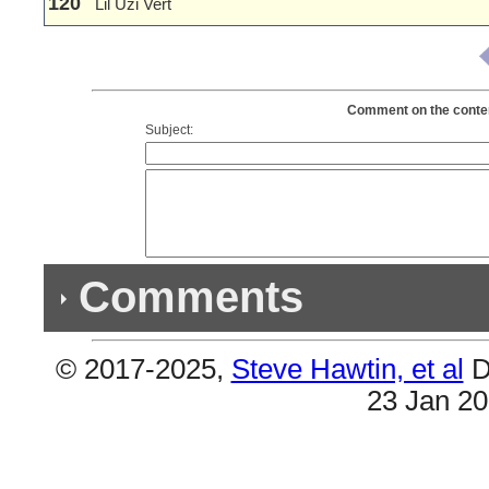
120
Lil Uzi Vert
Comment on the contents
Subject:
Comments
© 2017-2025,
Steve Hawtin, et al
D
Previous Co
23 Jan 2
(1) Double Listing
Per Wikipedia, #18 & #41 are the same (Watch T