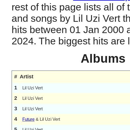
rest of this page lists all o
and songs by Lil Uzi Vert 
hits between 01 Jan 2000 
2024. The biggest hits are li
Albums
#
Artist
1
Lil Uzi Vert
2
Lil Uzi Vert
3
Lil Uzi Vert
4
Future
& Lil Uzi Vert
5
Lil Uzi Vert