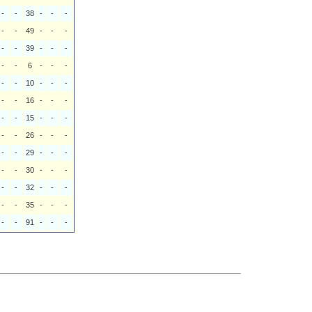
-
-
38
-
-
-
-
-
49
-
-
-
-
-
39
-
-
-
-
-
6
-
-
-
-
-
10
-
-
-
-
-
16
-
-
-
-
-
15
-
-
-
-
-
26
-
-
-
-
-
29
-
-
-
-
-
30
-
-
-
-
-
32
-
-
-
-
-
35
-
-
-
-
-
91
-
-
-