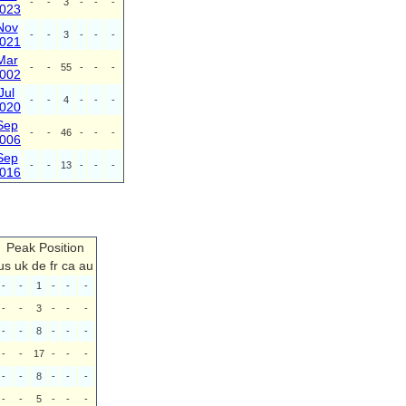
-
-
3
-
-
-
023
Nov
-
-
3
-
-
-
021
Mar
-
-
55
-
-
-
002
Jul
-
-
4
-
-
-
020
Sep
-
-
46
-
-
-
006
Sep
-
-
13
-
-
-
016
Peak Position
us
uk
de
fr
ca
au
-
-
1
-
-
-
-
-
3
-
-
-
-
-
8
-
-
-
-
-
17
-
-
-
-
-
8
-
-
-
-
-
5
-
-
-