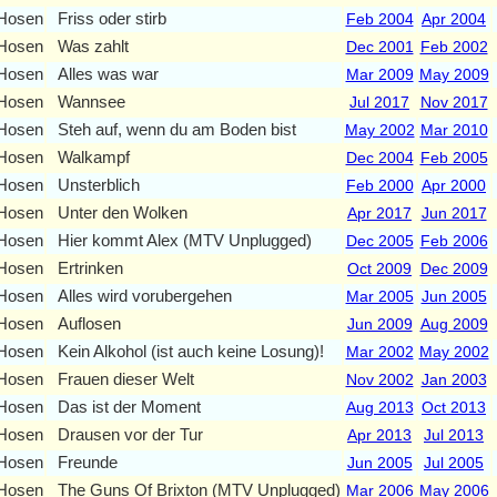
 Hosen
Friss oder stirb
Feb 2004
Apr 2004
 Hosen
Was zahlt
Dec 2001
Feb 2002
 Hosen
Alles was war
Mar 2009
May 2009
 Hosen
Wannsee
Jul 2017
Nov 2017
 Hosen
Steh auf, wenn du am Boden bist
May 2002
Mar 2010
 Hosen
Walkampf
Dec 2004
Feb 2005
 Hosen
Unsterblich
Feb 2000
Apr 2000
 Hosen
Unter den Wolken
Apr 2017
Jun 2017
 Hosen
Hier kommt Alex (MTV Unplugged)
Dec 2005
Feb 2006
 Hosen
Ertrinken
Oct 2009
Dec 2009
 Hosen
Alles wird vorubergehen
Mar 2005
Jun 2005
 Hosen
Auflosen
Jun 2009
Aug 2009
 Hosen
Kein Alkohol (ist auch keine Losung)!
Mar 2002
May 2002
 Hosen
Frauen dieser Welt
Nov 2002
Jan 2003
 Hosen
Das ist der Moment
Aug 2013
Oct 2013
 Hosen
Drausen vor der Tur
Apr 2013
Jul 2013
 Hosen
Freunde
Jun 2005
Jul 2005
 Hosen
The Guns Of Brixton (MTV Unplugged)
Mar 2006
May 2006