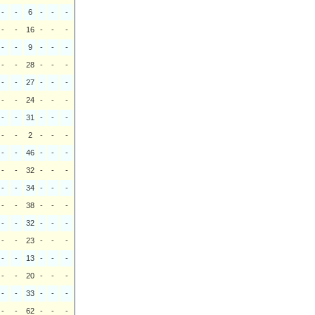
-
-
6
-
-
-
-
-
16
-
-
-
-
-
9
-
-
-
-
-
28
-
-
-
-
-
27
-
-
-
-
-
24
-
-
-
-
-
31
-
-
-
-
-
2
-
-
-
-
-
46
-
-
-
-
-
32
-
-
-
-
-
34
-
-
-
-
-
38
-
-
-
-
-
32
-
-
-
-
-
23
-
-
-
-
-
13
-
-
-
-
-
20
-
-
-
-
-
33
-
-
-
-
-
62
-
-
-