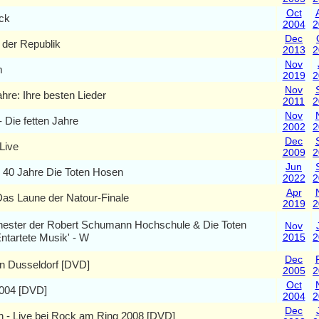
Oct
ck
2004
2
Dec
 der Republik
2013
2
Nov
m
2019
2
Nov
ahre: Ihre besten Lieder
2011
2
Nov
- Die fetten Jahre
2002
2
Dec
Live
2009
2
Jun
- 40 Jahre Die Toten Hosen
2022
2
Apr
Das Laune der Natour-Finale
2019
2
hester der Robert Schumann Hochschule & Die Toten
Nov
ntartete Musik' - W
2015
2
Dec
in Dusseldorf [DVD]
2005
2
Oct
004 [DVD]
2004
2
Dec
h - Live bei Rock am Ring 2008 [DVD]