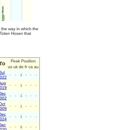
 the way in which the
e Toten Hosen that
Peak Position
To
us
uk
de
fr
ca
au
Jul
-
-
1
-
-
-
022
Aug
-
-
1
-
-
-
019
Dec
-
-
1
-
-
-
002
Oct
-
-
1
-
-
-
009
Dec
-
-
1
-
-
-
024
Dec
-
-
5
-
-
-
020