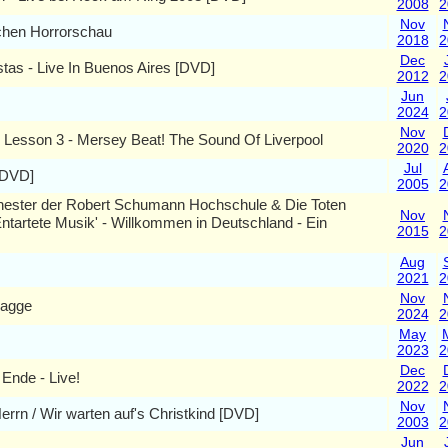
2008
2
Nov
schen Horrorschau
2018
2
Dec
as - Live In Buenos Aires [DVD]
2012
2
Jun
2024
2
Nov
h Lesson 3 - Mersey Beat! The Sound Of Liverpool
2020
2
Jul
 [DVD]
2005
2
hester der Robert Schumann Hochschule & Die Toten
Nov
ntartete Musik' - Willkommen in Deutschland - Ein
2015
2
Aug
2021
2
Nov
lagge
2024
2
May
2023
2
Dec
 Ende - Live!
2022
2
Nov
errn / Wir warten auf's Christkind [DVD]
2003
2
Jun