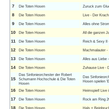
7
Die Toten Hosen
Zuruck zum Glu
8
Die Toten Hosen
Live - Der Krach
9
Die Toten Hosen
Alles ohne Stro
10
Die Toten Hosen
All die ganzen J
11
Die Toten Hosen
Reich & Sexy II 
12
Die Toten Hosen
Machmalauter - 
13
Die Toten Hosen
Alles aus Liebe 
14
Die Toten Hosen
Zuhause Live - 
Das Sinfonieorchester der Robert
Das Sinfonieorc
15
Schumann Hochschule & Die Toten
Hosen spielen 'E
Hosen
16
Die Toten Hosen
Heimspiel! Live 
17
Die Toten Hosen
Rock am Ring 2
18
Die Toten Hosen
Hals + Beinbruc