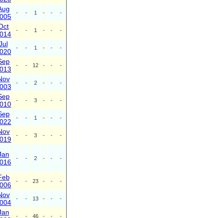
Aug
-
-
1
-
-
-
005
Oct
-
-
1
-
-
-
014
Jul
-
-
1
-
-
-
020
Sep
-
-
12
-
-
-
013
Nov
-
-
2
-
-
-
003
Sep
-
-
3
-
-
-
010
Sep
-
-
1
-
-
-
022
Nov
-
-
3
-
-
-
019
Jan
-
-
2
-
-
-
016
Feb
-
-
23
-
-
-
006
Nov
-
-
13
-
-
-
004
Jan
-
-
46
-
-
-