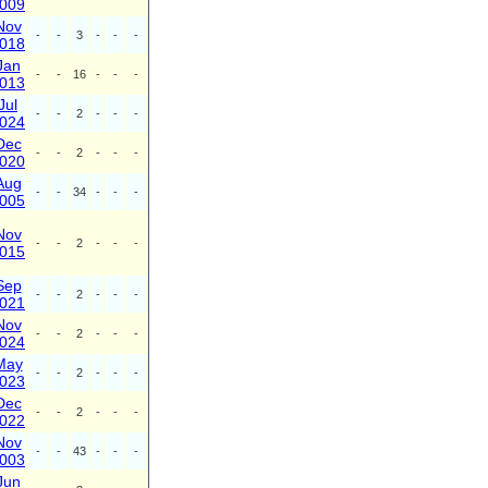
009
Nov
-
-
3
-
-
-
018
Jan
-
-
16
-
-
-
013
Jul
-
-
2
-
-
-
024
Dec
-
-
2
-
-
-
020
Aug
-
-
34
-
-
-
005
Nov
-
-
2
-
-
-
015
Sep
-
-
2
-
-
-
021
Nov
-
-
2
-
-
-
024
May
-
-
2
-
-
-
023
Dec
-
-
2
-
-
-
022
Nov
-
-
43
-
-
-
003
Jun