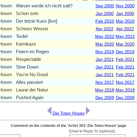
 Hosen
Warum werde ich nicht satt?
Sep 2000
Nov 2000
 Hosen
Schon sein
Jan 2000
Jan 2000
 Hosen
Der letzte Kuss [live]
Feb 2010
Mar 2010
 Hosen
Scheiss Wessis
Apr 2022
Apr 2022
 Hosen
Teufel
May 2022
May 2022
 Hosen
Kamikaze
Mar 2020
Mar 2020
 Hosen
Feiern im Regen
Nov 2019
Dec 2019
 Hosen
Respectable
Jan 2021
Feb 2021
 Hosen
Slow Down
Jan 2021
Feb 2021
 Hosen
You're No Good
Jan 2021
Feb 2021
 Hosen
Alles passiert
Nov 2017
Nov 2017
 Hosen
Laune der Natur
May 2018
May 2018
 Hosen
Pushed Again
Dec 2009
Dec 2009
Die Toten Hosen
Comment on the contents of the 'Artist 303: Die Toten Hosen' page
Email to Reply To (optional):