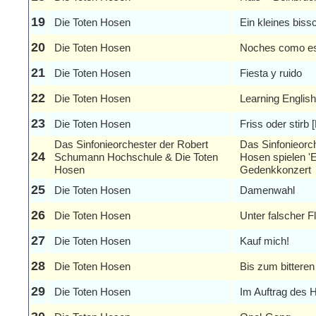
19
Die Toten Hosen
Ein kleines bis
20
Die Toten Hosen
Noches como est
21
Die Toten Hosen
Fiesta y ruido
22
Die Toten Hosen
Learning Englis
23
Die Toten Hosen
Friss oder stirb
Das Sinfonieorchester der Robert
Das Sinfonieorc
24
Schumann Hochschule & Die Toten
Hosen spielen 'E
Hosen
Gedenkkonzert
25
Die Toten Hosen
Damenwahl
26
Die Toten Hosen
Unter falscher F
27
Die Toten Hosen
Kauf mich!
28
Die Toten Hosen
Bis zum bitteren
29
Die Toten Hosen
Im Auftrag des H