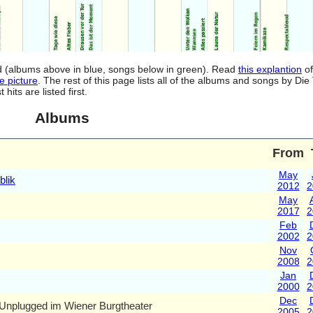
od (albums above in blue, songs below in green). Read
this explantion
of
e picture
. The rest of this page lists all of the albums and songs by Di
ts are listed first.
Albums
From
May
blik
2012
2
May
2017
2
Feb
2002
2
Nov
2008
2
Jan
2000
2
Dec
Unplugged im Wiener Burgtheater
2005
2