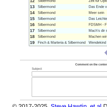
12
Silbermond
Zeit fur Opt
13
Silbermond
Das Ende v
14
Silbermond
Meer sein
15
Silbermond
Das Leichte
16
Silbermond
FDSMH - Fu
17
Silbermond
Mach's dir s
18
Silbermond
Machen wir
19
Finch & Marteria & Silbermond
Wendekind
Comment on the content
Subject:
© 2017-2025,
Steve Hawtin, et al
D