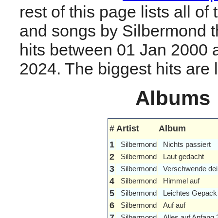
rest of this page lists all o
and songs by Silbermond 
hits between 01 Jan 2000 
2024. The biggest hits are li
Albums
#
Artist
Album
1
Silbermond
Nichts passiert
2
Silbermond
Laut gedacht
3
Silbermond
Verschwende dei
4
Silbermond
Himmel auf
5
Silbermond
Leichtes Gepack
6
Silbermond
Auf auf
7
Silbermond
Alles auf Anfang